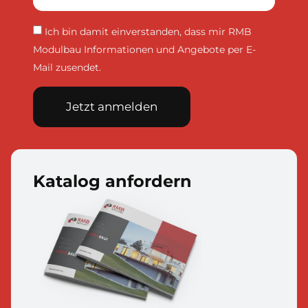
Ich bin damit einverstanden, dass mir RMB
Modulbau Informationen und Angebote per E-
Mail zusendet.
Jetzt anmelden
Katalog anfordern