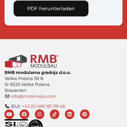
PDF herunterladen
RMB modularna gradnja d.o.o.
Velika Polana 151 B
SI-9225 Velika Polana
Slowenien
info@rmbmodul.com
(EU):
+43 (0) 699 181 191 48