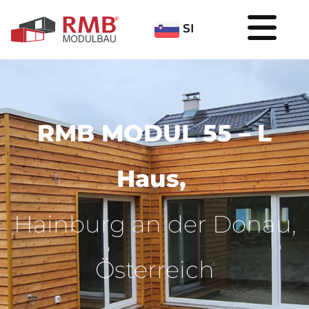
SI
RMB MODUL 55 – L
Haus,
Hainburg an der Donau,
Österreich