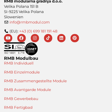
RMB modularna gradnja d.o.o.
Velika Polana 151 B
SI-9225 Velika Polana
Slowenien
info@rmbmodul.com
(EU):
+43 (0) 699 181 191 48
RMB Modulbau
RMB Individuell
RMB Einzelmodule
RMB Zusammengestellte Module
RMB Avantgarde Module
RMB Gewerbebau
RMB Fertigbad